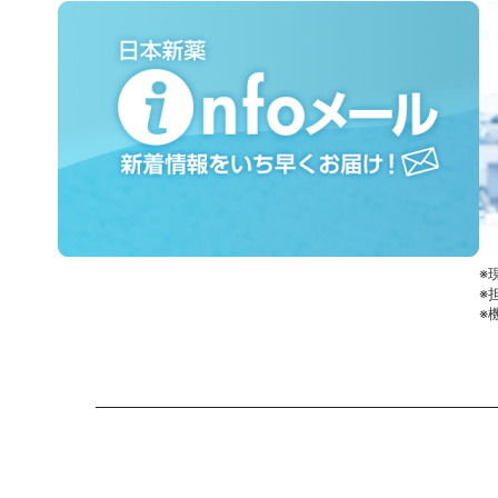
※
※
※