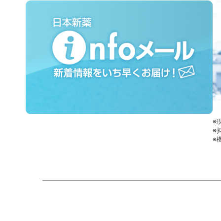
※
※
※