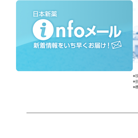
※
※
※