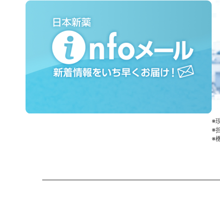
※
※
※