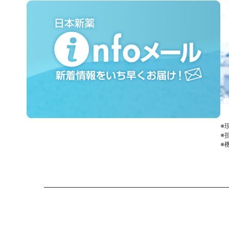
※
※
※