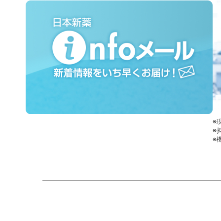
※
※
※