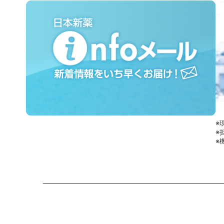
※
※
※