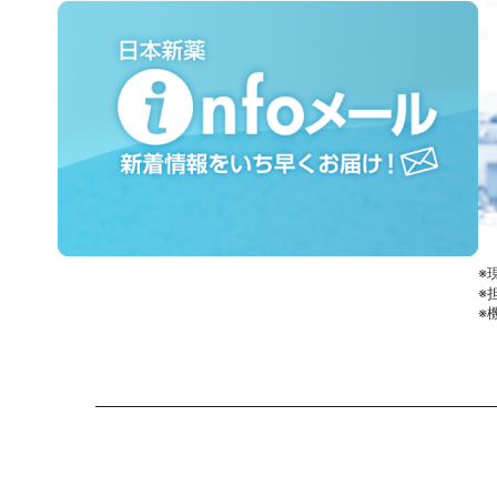
※
※
※