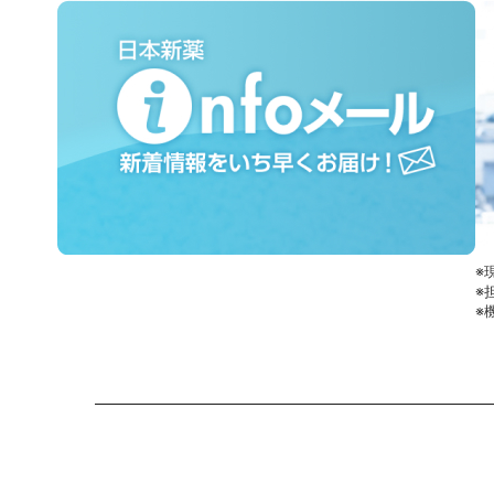
※
※
※