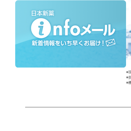
※
※
※