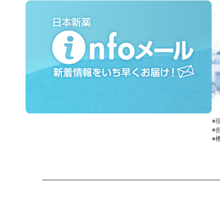
※
※
※