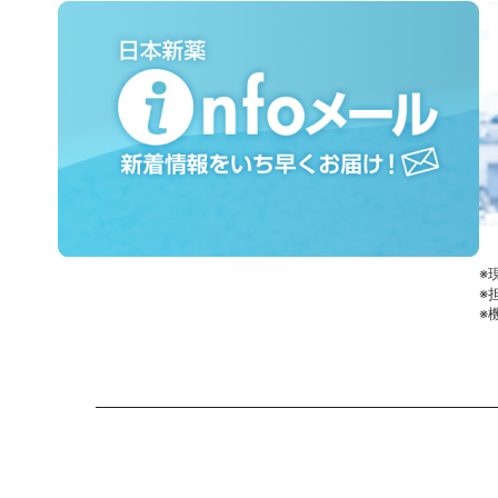
※
※
※